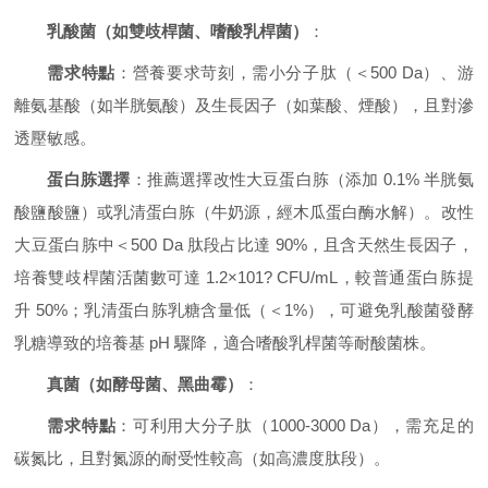
乳酸菌（如雙歧桿菌、嗜酸乳桿菌）
：
需求特點
：營養要求苛刻，需小分子肽（＜500 Da）、游
離氨基酸（如半胱氨酸）及生長因子（如葉酸、煙酸），且對滲
透壓敏感。
蛋白胨選擇
：推薦選擇改性大豆蛋白胨（添加 0.1% 半胱氨
酸鹽酸鹽）或乳清蛋白胨（牛奶源，經木瓜蛋白酶水解）。改性
大豆蛋白胨中＜500 Da 肽段占比達 90%，且含天然生長因子，
培養雙歧桿菌活菌數可達 1.2×101? CFU/mL，較普通蛋白胨提
升 50%；乳清蛋白胨乳糖含量低（＜1%），可避免乳酸菌發酵
乳糖導致的培養基 pH 驟降，適合嗜酸乳桿菌等耐酸菌株。
真菌（如酵母菌、黑曲霉）
：
需求特點
：可利用大分子肽（1000-3000 Da），需充足的
碳氮比，且對氮源的耐受性較高（如高濃度肽段）。