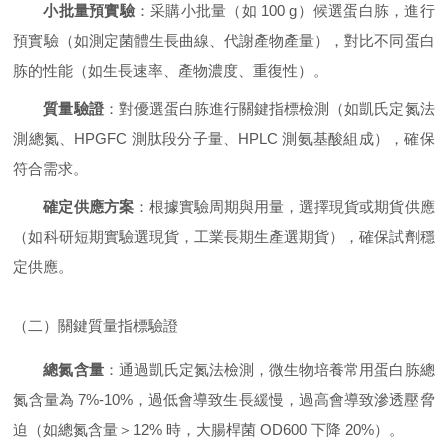
小批量預實驗
：采購小批量（如 100 g）候選蛋白胨，進行
預實驗（如測定菌體生長曲線、代謝產物產量），對比不同蛋白
胨的性能（如生長速率、產物濃度、重復性）。
質量驗證
：對優選蛋白胨進行關鍵指標檢測（如凱氏定氮法
測總氮、HPGFC 測肽段分子量、HPLC 測氨基酸組成），確保
符合需求。
確定供應方案
：根據實驗周期與用量，選擇現貨或期貨供應
（如科研短期實驗選現貨，工業長期生產選期貨），確保試劑穩
定供應。
（二）關鍵質量指標驗證
總氮含量
：通過凱氏定氮法檢測，微生物培養常用蛋白胨總
氮含量為 7%-10%，過低會導致生長緩慢，過高會導致滲透壓脅
迫（如總氮含量＞12% 時，大腸桿菌 OD600 下降 20%）。