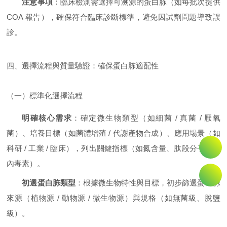
注意事項
：臨床檢測需選擇可溯源的蛋白胨（如每批次提供
COA 報告），確保符合臨床診斷標準，避免因試劑問題導致誤
診。
四、選擇流程與質量驗證：確保蛋白胨適配性
（一）標準化選擇流程
明確核心需求
：確定微生物類型（如細菌 / 真菌 / 厭氧
菌）、培養目標（如菌體增殖 / 代謝產物合成）、應用場景（如
科研 / 工業 / 臨床），列出關鍵指標（如氮含量、肽段分子量、
內毒素）。
初選蛋白胨類型
：根據微生物特性與目標，初步篩選蛋白胨
來源（植物源 / 動物源 / 微生物源）與規格（如無菌級、脫鹽
級）。