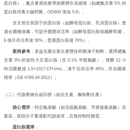
蛋白胨），氮含量過低會導致菌體生長緩慢（如總氮含量 5% 的
蛋白胨培養大腸桿菌，OD600 僅為 0.8）。
含天然生長因子的蛋白胨（如酵母蛋白胨、乳清蛋白胨）更
適合菌種保藏，可提升菌體存活率（如酵母蛋白胨保藏酵母菌，
6 個月存活率達 90%，普通蛋白胨僅 70%）。
案例參考
：某益生菌企業生產雙歧桿菌凍干制劑，選擇總氮
含量 9% 的改性大豆蛋白胨（含 0.1% 半胱氨酸），發酵 12 小
時活菌數達 1.5×101? CFU/mL，凍干后存活率 85%，符合國家
標準（GB 4789.34-2012）。
（二）代謝產物合成目標（如抗生素、酶制劑生產）
核心需求
：特定氨基酸（如含硫氨基酸、芳香族氨基酸）含
量高，肽段分子量適配代謝途徑，且無抑制性雜質。
蛋白胨選擇
：