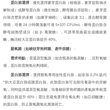
蛋白胨選擇
：優先選擇麥芽蛋白胨（植物源，麥芽提取物水
解制成）或酵母蛋白胨（微生物源，酵母菌自溶提取）。麥芽蛋
白胨含豐富的多糖（如麥芽糊精），碳氮比達 3:1，適合酵母菌
增殖，培養 24 小時菌落數可達 5×10? CFU/mL；酵母蛋白胨含
酵母細胞壁成分（如 β- 葡聚糖），可誘導黑曲霉合成纖維素
酶，酶活較大豆蛋白胨提升 40%。
厭氧菌（如梭狀芽孢桿菌、產甲烷菌）
：
需求特點
：需還原型氮源（如含巰基的氨基酸），且對氧敏
感，蛋白胨需無氧化劑殘留。
蛋白胨選擇
：選擇厭氧專用改性蛋白胨，如添加 0.2% 硫代
*的大豆蛋白胨或胰蛋白胨。此類蛋白胨可去除培養基中的溶解
氧，同時提供還原型氨基酸，培養梭狀芽孢桿菌的產氣效率較普
通蛋白胨提升 60%；需注意避免選擇含氧化劑（如亞硝酸鹽）
的蛋白胨，防止厭氧菌氧化應激死亡。