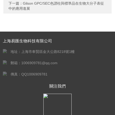
下一篇：
Gilson GPC/SEC色譜柱與標準品在生物大分子表征
中的應用進展
上海易匯生物科技有限公司
地址：上海市奉賢區金大公路8218號1幢
郵箱：1006909781@qq.com
傳真：QQ1006909781
關注我們