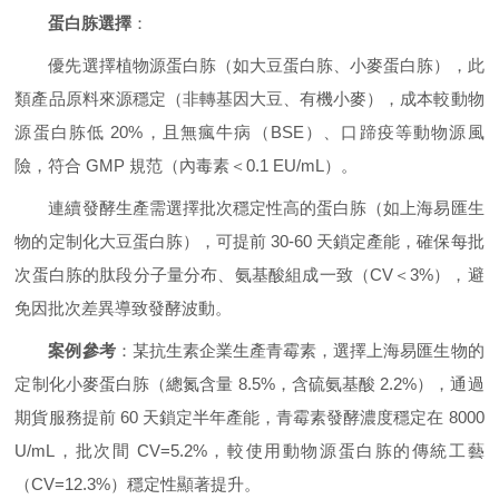
蛋白胨選擇
：
優先選擇植物源蛋白胨（如大豆蛋白胨、小麥蛋白胨），此
類產品原料來源穩定（非轉基因大豆、有機小麥），成本較動物
源蛋白胨低 20%，且無瘋牛病（BSE）、口蹄疫等動物源風
險，符合 GMP 規范（內毒素＜0.1 EU/mL）。
連續發酵生產需選擇批次穩定性高的蛋白胨（如上海易匯生
物的定制化大豆蛋白胨），可提前 30-60 天鎖定產能，確保每批
次蛋白胨的肽段分子量分布、氨基酸組成一致（CV＜3%），避
免因批次差異導致發酵波動。
案例參考
：某抗生素企業生產青霉素，選擇上海易匯生物的
定制化小麥蛋白胨（總氮含量 8.5%，含硫氨基酸 2.2%），通過
期貨服務提前 60 天鎖定半年產能，青霉素發酵濃度穩定在 8000
U/mL，批次間 CV=5.2%，較使用動物源蛋白胨的傳統工藝
（CV=12.3%）穩定性顯著提升。