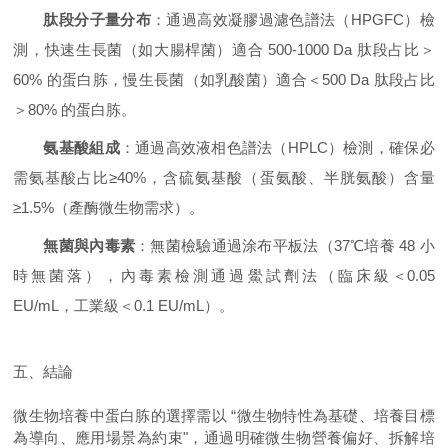
肽段分子量分布
：通過高效凝膠過濾色譜法（HPGFC）檢
測，快速生長菌（如大腸桿菌）適合 500-1000 Da 肽段占比＞
60% 的蛋白胨，慢生長菌（如乳酸菌）適合＜500 Da 肽段占比
＞80% 的蛋白胨。
氨基酸組成
：通過高效液相色譜法（HPLC）檢測，確保必
需氨基酸占比≥40%，含硫氨基酸（蛋氨酸、半胱氨酸）含量
≥1.5%（產酶微生物需求）。
無菌與內毒素
：無菌檢驗通過涂布平板法（37℃培養 48 小
時無菌落），內毒素檢測通過鱟試劑法（臨床級＜0.05
EU/mL，工業級＜0.1 EU/mL）。
五、結論
微生物培養中蛋白胨的選擇需以 “微生物特性為基礎、培養目標
為導向、應用場景為約束"，通過明確微生物營養偏好、拆解培