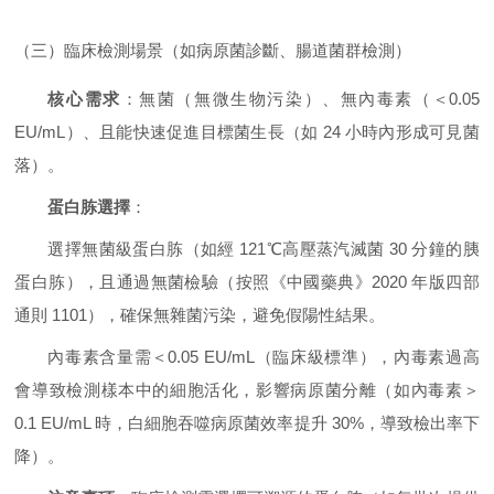
（三）臨床檢測場景（如病原菌診斷、腸道菌群檢測）
核心需求
：無菌（無微生物污染）、無內毒素（＜0.05
EU/mL）、且能快速促進目標菌生長（如 24 小時內形成可見菌
落）。
蛋白胨選擇
：
選擇無菌級蛋白胨（如經 121℃高壓蒸汽滅菌 30 分鐘的胰
蛋白胨），且通過無菌檢驗（按照《中國藥典》2020 年版四部
通則 1101），確保無雜菌污染，避免假陽性結果。
內毒素含量需＜0.05 EU/mL（臨床級標準），內毒素過高
會導致檢測樣本中的細胞活化，影響病原菌分離（如內毒素＞
0.1 EU/mL 時，白細胞吞噬病原菌效率提升 30%，導致檢出率下
降）。