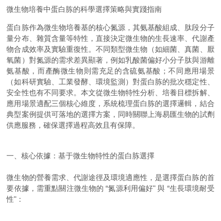
微生物培養中蛋白胨的科學選擇策略與實踐指南
蛋白胨作為微生物培養基的核心氮源，其氨基酸組成、肽段分子
量分布、雜質含量等特性，直接決定微生物的生長速率、代謝產
物合成效率及實驗重復性。不同類型微生物（如細菌、真菌、厭
氧菌）對氮源的需求差異顯著，例如乳酸菌偏好小分子肽與游離
氨基酸，而產酶微生物則需充足的含硫氨基酸；不同應用場景
（如科研實驗、工業發酵、環境監測）對蛋白胨的批次穩定性、
安全性也有不同要求。本文從微生物特性分析、培養目標拆解、
應用場景適配三個核心維度，系統梳理蛋白胨的選擇邏輯，結合
典型案例提供可落地的選擇方案，同時關聯上海易匯生物的試劑
供應服務，確保選擇過程高效且有保障。
一、核心依據：基于微生物特性的蛋白胨選擇
微生物的營養需求、代謝途徑及環境適應性，是選擇蛋白胨的首
要依據，需重點關注微生物的 “氮源利用偏好" 與 “生長環境耐受
性"：