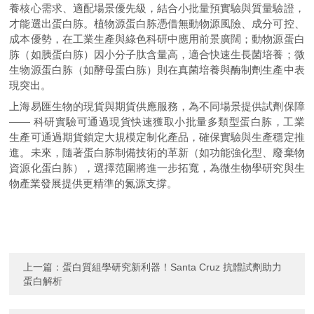
養核心需求、適配場景優先級，結合小批量預實驗與質量驗證，
才能選出蛋白胨。植物源蛋白胨憑借無動物源風險、成分可控、
成本優勢，在工業生產與綠色科研中應用前景廣闊；動物源蛋白
胨（如胰蛋白胨）因小分子肽含量高，適合快速生長菌培養；微
生物源蛋白胨（如酵母蛋白胨）則在真菌培養與酶制劑生產中表
現突出。
上海易匯生物的現貨與期貨供應服務，為不同場景提供試劑保障
—— 科研實驗可通過現貨快速獲取小批量多類型蛋白胨，工業
生產可通過期貨鎖定大規模定制化產品，確保實驗與生產穩定推
進。未來，隨著蛋白胨制備技術的革新（如功能強化型、廢棄物
資源化蛋白胨），選擇范圍將進一步拓寬，為微生物學研究與生
物產業發展提供更精準的氮源支撐。
上一篇：
蛋白質組學研究新利器！Santa Cruz 抗體試劑助力
蛋白解析