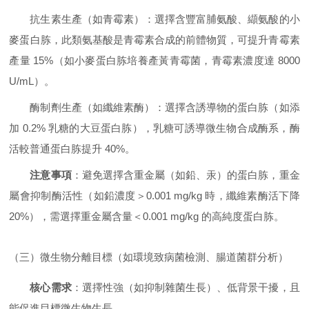
抗生素生產（如青霉素）：選擇含豐富脯氨酸、纈氨酸的小
麥蛋白胨，此類氨基酸是青霉素合成的前體物質，可提升青霉素
產量 15%（如小麥蛋白胨培養產黃青霉菌，青霉素濃度達 8000
U/mL）。
酶制劑生產（如纖維素酶）：選擇含誘導物的蛋白胨（如添
加 0.2% 乳糖的大豆蛋白胨），乳糖可誘導微生物合成酶系，酶
活較普通蛋白胨提升 40%。
注意事項
：避免選擇含重金屬（如鉛、汞）的蛋白胨，重金
屬會抑制酶活性（如鉛濃度＞0.001 mg/kg 時，纖維素酶活下降
20%），需選擇重金屬含量＜0.001 mg/kg 的高純度蛋白胨。
（三）微生物分離目標（如環境致病菌檢測、腸道菌群分析）
核心需求
：選擇性強（如抑制雜菌生長）、低背景干擾，且
能促進目標微生物生長。