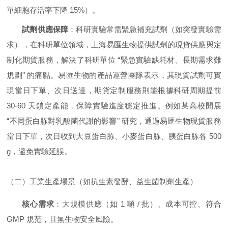
單細胞存活率下降 15%）。
試劑供應保障
：科研實驗常需緊急補充試劑（如突發實驗需
求），在科研單位領域，上海易匯生物提供試劑的現貨供應與定
制化期貨服務，解決了科研單位 “緊急實驗缺耗材、長期需求難
規劃" 的痛點。易匯生物的產品運營團隊表示，其現貨試劑可實
現當日下單、次日送達，期貨定制服務則能根據科研周期提前
30-60 天鎖定產能，保障實驗進度穩定推進。例如某高校開展
“不同蛋白胨對乳酸菌代謝的影響" 研究，通過易匯生物現貨服務
當日下單，次日收到大豆蛋白胨、小麥蛋白胨、胰蛋白胨各 500
g，避免實驗延誤。
（二）工業生產場景（如抗生素發酵、益生菌制劑生產）
核心需求
：大規模供應（如 1 噸 / 批）、成本可控、符合
GMP 規范，且無生物安全風險。