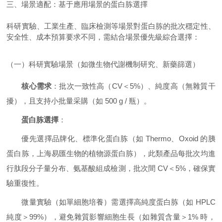
三、場景適配：基于應用場景的蛋白胨選擇
科研實驗、工業生產、臨床檢測等場景對蛋白胨的批次穩定性、
安全性、成本預算要求不同，需結合場景優先級綜合選擇：
（一）科研實驗場景（如微生物代謝機制研究、新藥篩選）
核心需求
：批次一致性高（CV＜5%）、純度高（無雜質干
擾），且支持小批量采購（如 500 g / 瓶）。
蛋白胨選擇
：
優先選擇品牌化、標準化蛋白胨（如 Thermo、Oxoid 的胰
蛋白胨，上海易匯生物的植物源蛋白胨），此類產品每批次均進
行肽段分子量分布、氨基酸組成檢測，批次間 CV＜5%，確保實
驗重復性。
微量實驗（如單細胞培養）需選擇高純度蛋白胨（如 HPLC
純度＞99%），避免雜質影響細胞生長（如雜質含量＞1% 時，