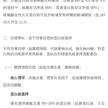
胨。小麥蛋白胨培養嗜酸乳桿菌時，培養基 pH 從 6.0 降至 4.0
的過程中，細菌存活率達 85%（普通蛋白胨存活率僅 60%）；
精氨酸改性大豆蛋白胨可提升耐堿芽孢桿菌的耐堿閾值（從 pH
10.0 升至 11.0）。
二、目標導向：基于培養目標的蛋白胨選擇
不同培養目標（如菌體增殖、代謝產物合成、微生物分離）對蛋
白胨的功能需求差異顯著，需結合目標優先級選擇適配產品：
（一）菌體增殖目標（如益生菌生產、菌種保藏）
核心需求
：高氮含量、豐富生長因子，促進菌體快速增殖，
提高活菌數。
蛋白胨選擇
：
優先選擇總氮含量 8%-10% 的蛋白胨（如胰蛋白胨、大豆