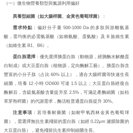
（一）微生物營養類型與氮源利用偏好
異養型細菌（如大腸桿菌、金黃色葡萄球菌）
：
需求特點
：偏好分子量 500-1000 Da 的多肽與游離氨基
酸，需均衡的必需氨基酸（如賴氨酸、蛋氨酸）及 B 族維生素
（如維生素 B1、B6）。
蛋白胨選擇
：優先選擇胰蛋白胨（動物源，經胰酶水解酪蛋
白制成）或大豆蛋白胨（植物源，定向酶解工藝）。胰蛋白胨含
豐富的小分子肽（占比 60% 以上），適合大腸桿菌等快速生長
細菌，培養 12 小時 OD600 可達 1.5 以上；大豆蛋白胨經復合
酶解后，含硫氨基酸含量提升至 2.5%，可滿足產酶細菌（如枯
草芽孢桿菌）的代謝需求，酶活較普通蛋白胨提升 30%。
注意事項
：若培養耐藥菌（如耐甲氧西林金黃色葡萄球
菌），需選擇無抗生素殘留的蛋白胨（如經 0.22μm 濾膜除菌的
大豆蛋白胨），避免殘留抗生素抑制細菌生長。