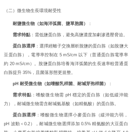
（二）微生物生長環境耐受性
耐鹽微生物（如海洋弧菌、鹽單胞菌）
：
需求特點
：需低鹽蛋白胨，避免高鹽濃度加劇滲透壓脅迫。
蛋白胨選擇
：選擇經離子交換層析脫鹽的蛋白胨（如脫鹽大
豆蛋白胨），電導率控制在 5 mS/cm 以下（普通蛋白胨電導率
約 20 mS/cm）。脫鹽蛋白胨培養海洋弧菌的生長速率較普通蛋
白胨提升 35%，且菌落形態更規整。
pH 耐受微生物（如嗜酸乳桿菌、耐堿芽孢桿菌）
：
需求特點
：嗜酸微生物需 pH 穩定的蛋白胨（如低緩沖能
力），耐堿微生物需含耐堿氨基酸（如精氨酸）的蛋白胨。
蛋白胨選擇
：嗜酸微生物選擇小麥蛋白胨（緩沖能力弱，
pH 波動＜0.2），耐堿微生物選擇添加 0.5% 精氨酸的大豆蛋白